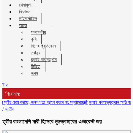
খেলাধুলা
বিনোদন
লাইফস্টাইল
আরো
সম্পাদকীয়
কৃষি
বিশেষ প্রতিবেদন
স্বাস্থ্য
জুলাই অভ্যুত্থান
মিডিয়া
জবস
Tv
শিরোনাম:
েষ্টা করছে, জনগণ তা গ্রহণ করবে না: স্বরাষ্ট্রমন্ত্রী
জুলাই গণঅভ্যুত্থান স্মৃতি জাদুঘর উদ্
/
জাতীয়
তৃতীয় বাংলাদেশি নারী হিসেবে নুরুন্নাহারের এভারেস্ট জয়