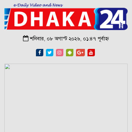
শনিবার, ০৮ অগাস্ট ২০২৬, ০১:৪৭ পূর্বাহ্ন