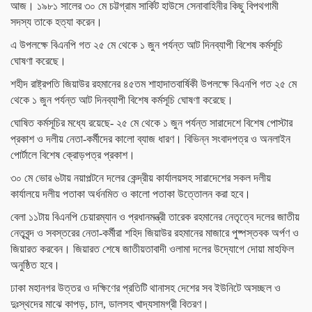
আজ। ১৯৮১ সালের ৩০ মে চট্টগ্রাম সার্কিট হাউসে সেনাবাহিনীর কিছু বিপথগামী
সদস্য তাকে হত্যা করেন।
এ উপলক্ষে বিএনপি গত ২৫ মে থেকে ১ জুন পর্যন্ত আট দিনব্যাপী বিশেষ কর্মসূচি
ঘোষণা করেছে।
শহীদ রাষ্ট্রপতি জিয়াউর রহমানের ৪৫তম শাহাদাতবার্ষিকী উপলক্ষে বিএনপি গত ২৫ মে
থেকে ১ জুন পর্যন্ত আট দিনব্যাপী বিশেষ কর্মসূচি ঘোষণা করেছে।
ঘোষিত কর্মসূচির মধ্যে রয়েছে- ২৫ মে থেকে ১ জুন পর্যন্ত সারাদেশে বিশেষ পোস্টার
প্রকাশ ও দলীয় নেতা-কর্মীদের কালো ব্যাজ ধারণ। বিভিন্ন সংবাদপত্র ও অনলাইন
পোর্টালে বিশেষ ক্রোড়পত্র প্রকাশ।
৩০ মে ভোর ৬টায় নয়াপল্টনে দলের কেন্দ্রীয় কার্যালয়সহ সারাদেশের সকল দলীয়
কার্যালয়ে দলীয় পতাকা অর্ধনমিত ও কালো পতাকা উত্তোলন করা হবে।
বেলা ১১টায় বিএনপি চেয়ারম্যান ও প্রধানমন্ত্রী তারেক রহমানের নেতৃত্বে দলের জাতীয়
নেতৃবৃন্দ ও সবস্তরের নেতা-কর্মীরা শহিদ জিয়াউর রহমানের মাজারে পুষ্পস্তবক অর্পণ ও
জিয়ারত করবেন। জিয়ারত শেষে জাতীয়তাবাদী ওলামা দলের উদ্যোগে দোয়া মাহফিল
অনুষ্ঠিত হবে।
ঢাকা মহানগর উত্তর ও দক্ষিণের প্রতিটি থানাসহ দেশের সব ইউনিটে অসচ্ছল ও
দুঃস্থদের মাঝে কাপড়, চাল, ডালসহ খাদ্যসামগ্রী বিতরণ।