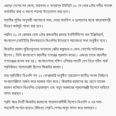
এছাড়া দেশের সব জেলা, মহানগর ও অন্যান্য ইউনিটে ৩০ মে ভোর ৬টায় দলীয় পতাকা
অর্ধনমিত রাখা ও কালো পতাকা উত্তোলন করা হবে।
স্থানীয় সুবিধা অনুযায়ী আলোচনা সভা, দোয়া মাহফিল ও দুঃস্থদের মাঝে খাদ্যসামগ্রী
বিতরণ কর্মসূচি পালন করা হবে।
পরদিন ৩১ মে রোববার বেলা ২টায় রাজধানীর রমনায় ইনস্টিটিউশন অব ইঞ্জিনিয়ার্স,
বাংলাদেশ (আইইবি) মিলনায়তনে বিএনপির উদ্যোগে আলোচনা সভা অনুষ্ঠিত হবে।
জিয়াউর রহমান মুক্তিযুদ্ধের অন্যতম সেক্টর কমান্ডার ও জেড ফোর্সের অধিনায়ক
ছিলেন। তিনি বাংলাদেশে বহুদলীয় গণতন্ত্র প্রবর্তন করেন। এজন্য তাকে বহুদলীয়
গণতন্ত্রের জনক বলা হয়। বাংলাদেশসহ দক্ষিণ এশিয়ার সাতটি দেশ নিয়ে গঠিত সার্ক
প্রতিষ্ঠারও স্বপ্নদ্রষ্টা ছিলেন জিয়াউর রহমান।
তার প্রতিষ্ঠিত বিএনপি গত ১২ ফেব্রুয়ারি অনুষ্ঠিত ত্রয়োদশ জাতীয় সংসদ নির্বাচনে
সংখ্যাগরিষ্ঠতা অর্জন করে সরকার গঠন করে। জিয়াউর রহমানের বড় ছেলে তারেক
রহমান বর্তমানে বিএনপির চেয়ারম্যান এবং নতুন সরকারের প্রধানমন্ত্রী হিসেবে দায়িত্ব
পালন করছেন।
প্রতি বছর দিনটি জিয়াউর রহমানের শাহাদাতবার্ষিকী হিসেবে বিএনপি ও এর অঙ্গ-
সহযোগী সংগঠন ছাড়াও বিভিন্ন শ্রেণি-পেশার মানুষ পালন করে আসছেন।