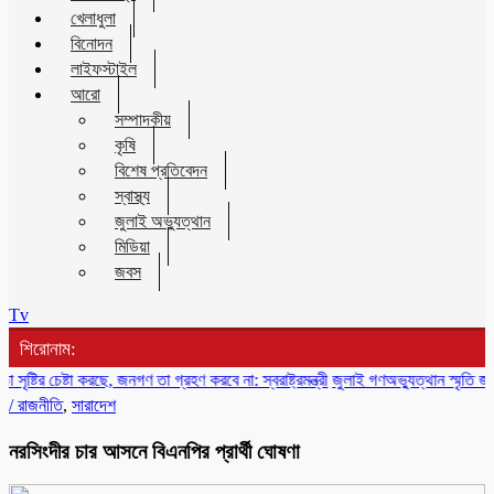
খেলাধুলা
বিনোদন
লাইফস্টাইল
আরো
সম্পাদকীয়
কৃষি
বিশেষ প্রতিবেদন
স্বাস্থ্য
জুলাই অভ্যুত্থান
মিডিয়া
জবস
Tv
শিরোনাম:
েষ্টা করছে, জনগণ তা গ্রহণ করবে না: স্বরাষ্ট্রমন্ত্রী
জুলাই গণঅভ্যুত্থান স্মৃতি জাদুঘর উদ
/
রাজনীতি
,
সারাদেশ
নরসিংদীর চার আসনে বিএনপির প্রার্থী ঘোষণা