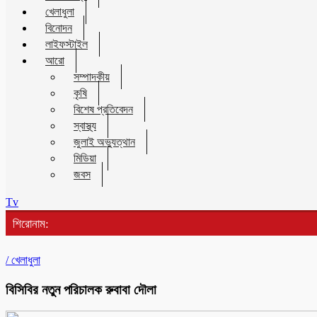
খেলাধুলা
বিনোদন
লাইফস্টাইল
আরো
সম্পাদকীয়
কৃষি
বিশেষ প্রতিবেদন
স্বাস্থ্য
জুলাই অভ্যুত্থান
মিডিয়া
জবস
Tv
শিরোনাম:
/
খেলাধুলা
বিসিবির নতুন পরিচালক রুবাবা দৌলা