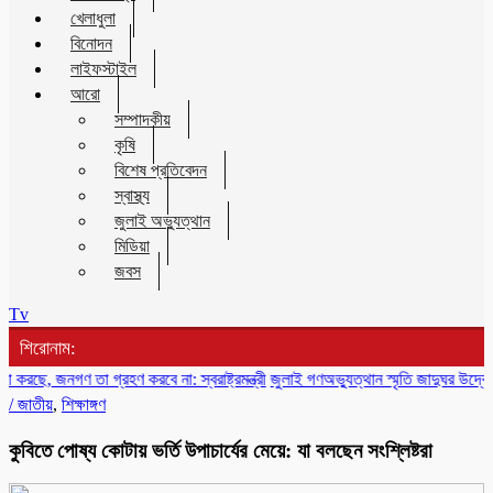
খেলাধুলা
বিনোদন
লাইফস্টাইল
আরো
সম্পাদকীয়
কৃষি
বিশেষ প্রতিবেদন
স্বাস্থ্য
জুলাই অভ্যুত্থান
মিডিয়া
জবস
Tv
শিরোনাম:
 জনগণ তা গ্রহণ করবে না: স্বরাষ্ট্রমন্ত্রী
জুলাই গণঅভ্যুত্থান স্মৃতি জাদুঘর উদ্বোধন করলেন
/
জাতীয়
,
শিক্ষাঙ্গণ
কুবিতে পোষ্য কোটায় ভর্তি উপাচার্যের মেয়ে: যা বলছেন সংশ্লিষ্টরা