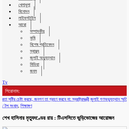
খেলাধুলা
বিনোদন
লাইফস্টাইল
আরো
সম্পাদকীয়
কৃষি
বিশেষ প্রতিবেদন
স্বাস্থ্য
জুলাই অভ্যুত্থান
মিডিয়া
জবস
Tv
শিরোনাম:
র চেষ্টা করছে, জনগণ তা গ্রহণ করবে না: স্বরাষ্ট্রমন্ত্রী
জুলাই গণঅভ্যুত্থান স্মৃতি জাদুঘর 
/
টপ সংবাদ
,
শিক্ষাঙ্গণ
শেখ হাসিনার মৃত্যুদণ্ডের রায় : টিএসসিতে ভুড়িভোজের আয়োজন