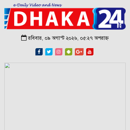
রবিবার, ০৯ অগাস্ট ২০২৬, ০৫:২৭ অপরাহ্ন