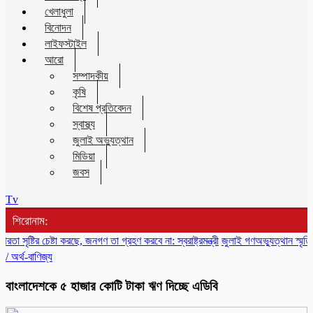
খেলাধুলা
বিনোদন
লাইফস্টাইল
আরো
সম্পাদকীয়
কৃষি
বিশেষ প্রতিবেদন
স্বাস্থ্য
জুলাই অভ্যুত্থান
মিডিয়া
জবস
Tv
শিরোনাম:
র চেষ্টা করছে, জনগণ তা গ্রহণ করবে না: স্বরাষ্ট্রমন্ত্রী
জুলাই গণঅভ্যুত্থান স্মৃতি জাদুঘর 
/
অর্থ-বাণিজ্য
বাংলাদেশকে ৫ হাজার কোটি টাকা ঋণ দিচ্ছে এডিবি