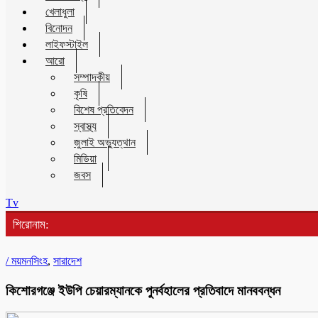
খেলাধুলা
বিনোদন
লাইফস্টাইল
আরো
সম্পাদকীয়
কৃষি
বিশেষ প্রতিবেদন
স্বাস্থ্য
জুলাই অভ্যুত্থান
মিডিয়া
জবস
Tv
শিরোনাম:
/
ময়মনসিংহ
,
সারাদেশ
কিশোরগঞ্জে ইউপি চেয়ারম্যানকে পুনর্বহালের প্রতিবাদে মানববন্ধন